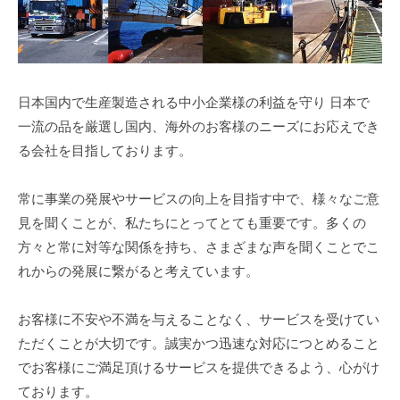
ジ
ン
グ
シ
日本国内で生産製造される中小企業様の利益を守り 日本で
一流の品を厳選し国内、海外のお客様のニーズにお応えでき
ッ
る会社を目指しております。
プ
福
常に事業の発展やサービスの向上を目指す中で、様々なご意
見を聞くことが、私たちにとってとても重要です。多くの
岡
方々と常に対等な関係を持ち、さまざまな声を聞くことでこ
2
れからの発展に繋がると考えています。
0
2
お客様に不安や不満を与えることなく、サービスを受けてい
1
ただくことが大切です。誠実かつ迅速な対応につとめること
年
でお客様にご満足頂けるサービスを提供できるよう、心がけ
5
ております。
月