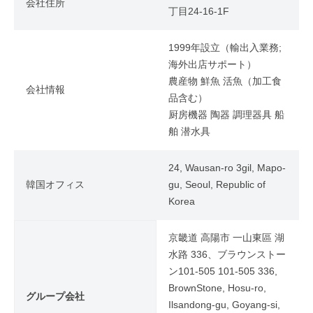
会社住所
丁目24-16-1F
1999年設立（輸出入業務;
海外出店サポート）
農産物 鮮魚 活魚（加工食
会社情報
品含む）
厨房機器 陶器 調理器具 船
舶 潜水具
24, Wausan-ro 3gil, Mapo-
韓国オフィス
gu, Seoul, Republic of
Korea
京畿道 高陽市 一山東區 湖
水路 336、ブラウンストー
ン101-505 101-505 336,
BrownStone, Hosu-ro,
グループ会社
Ilsandong-gu, Goyang-si,