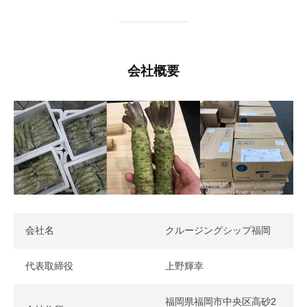
2
3
日
b
会社概要
y
w
p
m
a
s
t
e
r
会社名
クルージングシップ福岡
代表取締役
上野輝幸
福岡県福岡市中央区高砂2