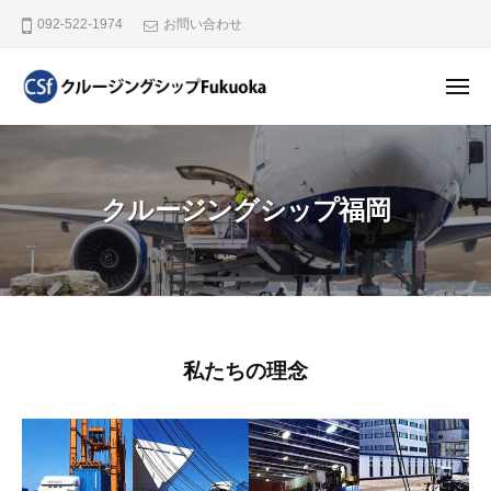
ク
コ
ー
092-522-1974
お問い合わせ
ル
ン
ー
テ
ジ
メ
ン
ン
ニ
ク
ュ
グ
ツ
ー
ル
シ
へ
ー
ッ
ス
クルージングシップ福岡
プ
ジ
キ
福
ン
ッ
岡
グ
プ
シ
ッ
プ
私たちの理念
ク
福
ル
岡
ー